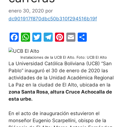
enero 30, 2020
por
dc901917f870dbc50b310f294516b19f
F
W
T
T
Pi
E
C
a
h
w
el
nt
m
o
c
at
itt
e
er
ai
m
Instalaciones de la UCB El Alto. Foto: UCB El Alto
e
s
er
gr
e
l
p
La Universidad Católica Boliviana (UCB) “San
Pablo” inauguró el 30 de enero de 2020 las
b
A
a
st
ar
actividades de la Unidad Académica Regional
o
p
m
tir
La Paz en la ciudad de El Alto, ubicada en la
o
p
zona Santa Rosa, altura Cruce Achocalla de
k
esta urbe.
En el acto de inauguración estuvieron el
monseñor Eugenio Scarpellini, obispo de la