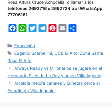
Rosa Altura Cruce Achocalla, o llamar a los
teléfonos 2692716 o 2692724 o al WhatsApp
77706161.
F
W
T
T
Pi
E
C
a
h
w
el
nt
m
o
c
at
itt
e
er
ai
m
Categorías
Educación
e
s
er
gr
e
l
p
Etiquetas
Eugenio Scarpellini
,
UCB El Alto
,
Zona Santa
b
A
a
st
ar
Rosa El Alto
o
p
m
tir
Always Ready vs Millonarios se jugará en el
o
p
Hernando Siles de La Paz y no en Villa Ingenio
k
Alcaldía mejora canales y cunetas cerca al
Estadio de Villa Ingenio