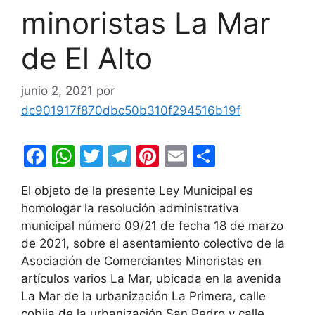
minoristas La Mar
de El Alto
junio 2, 2021
por
dc901917f870dbc50b310f294516b19f
F
W
T
T
Pi
E
C
a
h
w
el
nt
m
o
El objeto de la presente Ley Municipal es
c
at
itt
e
er
ai
m
homologar la resolución administrativa
e
s
er
gr
e
l
p
municipal número 09/21 de fecha 18 de marzo
b
A
a
st
ar
de 2021, sobre el asentamiento colectivo de la
Asociación de Comerciantes Minoristas en
o
p
m
tir
artículos varios La Mar, ubicada en la avenida
o
p
La Mar de la urbanización La Primera, calle
k
cobija de la urbanización San Pedro y calle