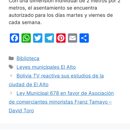
Con una dimensión individual de 2 metros por 2
metros, el asentamiento se encuentra
autorizado para los días martes y viernes de
cada semana.
F
W
T
T
Pi
E
C
a
h
w
el
nt
m
o
c
at
itt
e
er
ai
m
Categorías
Biblioteca
e
s
er
gr
e
l
p
Etiquetas
Leyes municipales El Alto
b
A
a
st
ar
Bolivia TV reactiva sus estudios de la
o
p
m
tir
ciudad de El Alto
o
p
Ley Municipal 678 en favor de Asociación
k
de comerciantes minoristas Franz Tamayo –
David Toro