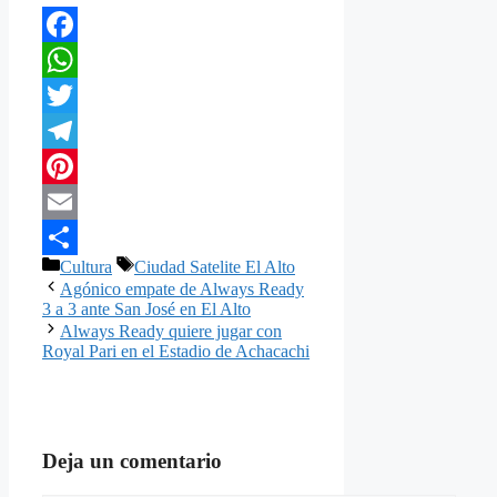
Facebook
WhatsApp
Twitter
Telegram
Pinterest
Email
Categorías
Etiquetas
Cultura
Ciudad Satelite El Alto
Compartir
Agónico empate de Always Ready
3 a 3 ante San José en El Alto
Always Ready quiere jugar con
Royal Pari en el Estadio de Achacachi
Deja un comentario