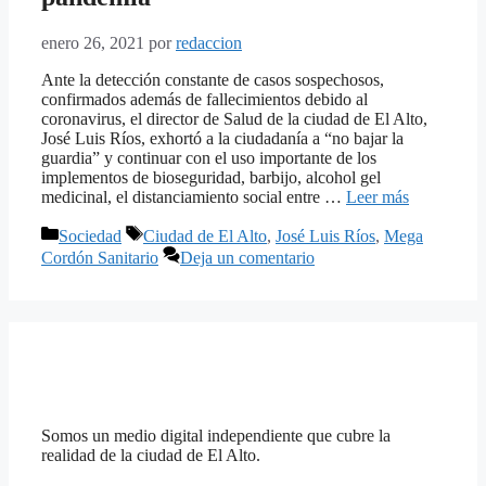
enero 26, 2021
por
redaccion
Ante la detección constante de casos sospechosos,
confirmados además de fallecimientos debido al
coronavirus, el director de Salud de la ciudad de El Alto,
José Luis Ríos, exhortó a la ciudadanía a “no bajar la
guardia” y continuar con el uso importante de los
implementos de bioseguridad, barbijo, alcohol gel
medicinal, el distanciamiento social entre …
Leer más
Categorías
Etiquetas
Sociedad
Ciudad de El Alto
,
José Luis Ríos
,
Mega
Cordón Sanitario
Deja un comentario
Somos un medio digital independiente que cubre la
realidad de la ciudad de El Alto.