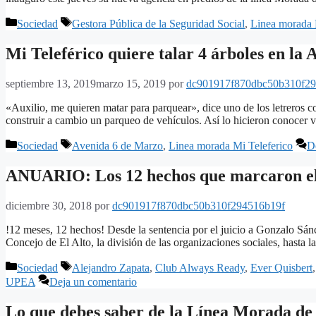
Categorías
Etiquetas
Sociedad
Gestora Pública de la Seguridad Social
,
Linea morada 
Mi Teleférico quiere talar 4 árboles en la
septiembre 13, 2019
marzo 15, 2019
por
dc901917f870dbc50b310f29
«Auxilio, me quieren matar para parquear», dice uno de los letreros co
construir a cambio un parqueo de vehículos. Así lo hicieron conocer
Categorías
Etiquetas
Sociedad
Avenida 6 de Marzo
,
Linea morada Mi Teleferico
D
ANUARIO: Los 12 hechos que marcaron el 2
diciembre 30, 2018
por
dc901917f870dbc50b310f294516b19f
!12 meses, 12 hechos! Desde la sentencia por el juicio a Gonzalo Sánc
Concejo de El Alto, la división de las organizaciones sociales, hasta 
Categorías
Etiquetas
Sociedad
Alejandro Zapata
,
Club Always Ready
,
Ever Quisbert
UPEA
Deja un comentario
Lo que debes saber de la Línea Morada de 