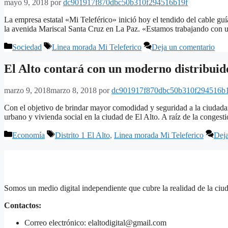
mayo 9, 2018
por
dc901917f870dbc50b310f294516b19f
La empresa estatal «Mi Teleférico» inició hoy el tendido del cable guí
la avenida Mariscal Santa Cruz en La Paz. «Estamos trabajando con
Categorías
Etiquetas
Sociedad
Linea morada Mi Teleferico
Deja un comentario
El Alto contará con un moderno distribuid
marzo 9, 2018
marzo 8, 2018
por
dc901917f870dbc50b310f294516b
Con el objetivo de brindar mayor comodidad y seguridad a la ciudadaní
urbano y vivienda social en la ciudad de El Alto. A raíz de la congest
Categorías
Etiquetas
Economía
Distrito 1 El Alto
,
Linea morada Mi Teleferico
Deja
Somos un medio digital independiente que cubre la realidad de la ciud
Contactos:
Correo electrónico: elaltodigital@gmail.com