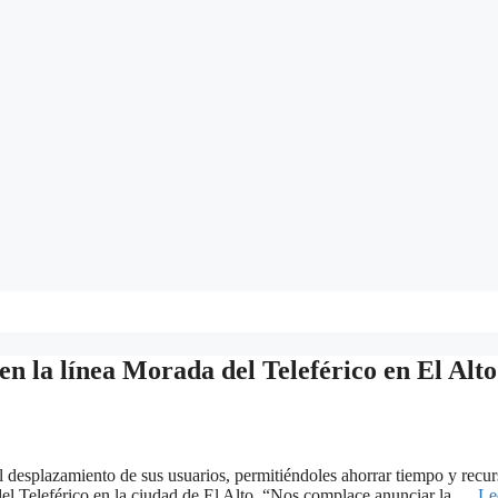
n la línea Morada del Teleférico en El Alto
el desplazamiento de sus usuarios, permitiéndoles ahorrar tiempo y recu
del Teleférico en la ciudad de El Alto. “Nos complace anunciar la …
Le