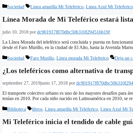
Categorías
Etiquetas
Sociedad
Linea amarilla Mi Teleferico
,
Linea Azul Mi Teleferico
Línea Morada de Mi Teleférico estará list
julio 10, 2018
por
dc901917f870dbc50b310f294516b19f
La Línea Morada del teleférico será concluida y puesta en funcionamie
desde el Faro Murillo, en la ciudad de El Alto, hasta la Avenida Mari
Categorías
Etiquetas
Sociedad
Faro Murillo
,
Linea morada Mi Teleferico
Deja un c
¿Los teleféricos como alternativa de tran
septiembre 27, 2019
junio 17, 2018
por
dc901917f870dbc50b310f29
El transporte colectivo urbano es uno de los mayores desafíos para á
tenían en 2010. Por cada niño nacido en Latinoamérica en 2010, se r
Categorías
Etiquetas
Biblioteca
libros
,
Linea amarilla Mi Teleferico
,
Linea Azul Mi Te
Mi Teleférico inicia el tendido de cable g