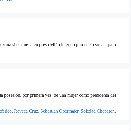
a zona si es que la empresa Mi Teleférico procede a su tala para
 la posesión, por primera vez, de una mujer como presidenta del
ferico
,
Reveca Cruz
,
Sebastian Obermaier
,
Soledad Chapeton
,