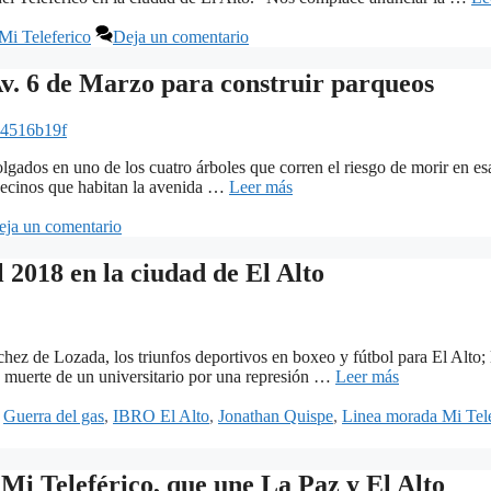
Mi Teleferico
Deja un comentario
 Av. 6 de Marzo para construir parqueos
4516b19f
lgados en uno de los cuatro árboles que corren el riesgo de morir en es
 vecinos que habitan la avenida …
Leer más
eja un comentario
018 en la ciudad de El Alto
hez de Lozada, los triunfos deportivos en boxeo y fútbol para El Alto;
la muerte de un universitario por una represión …
Leer más
,
Guerra del gas
,
IBRO El Alto
,
Jonathan Quispe
,
Linea morada Mi Tele
Mi Teleférico, que une La Paz y El Alto