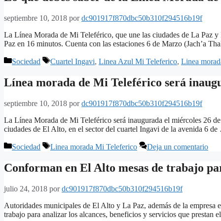
septiembre 10, 2018
por
dc901917f870dbc50b310f294516b19f
La Línea Morada de Mi Teleférico, que une las ciudades de La Paz y El
Paz en 16 minutos. Cuenta con las estaciones 6 de Marzo (Jach’a Th
Categorías
Etiquetas
Sociedad
Cuartel Ingavi
,
Linea Azul Mi Teleferico
,
Linea morad
Línea morada de Mi Teleférico será inaugu
septiembre 10, 2018
por
dc901917f870dbc50b310f294516b19f
La Línea Morada de Mi Teleférico será inaugurada el miércoles 26 de s
ciudades de El Alto, en el sector del cuartel Ingavi de la avenida 6 d
Categorías
Etiquetas
Sociedad
Linea morada Mi Teleferico
Deja un comentario
Conforman en El Alto mesas de trabajo par
julio 24, 2018
por
dc901917f870dbc50b310f294516b19f
Autoridades municipales de El Alto y La Paz, además de la empresa est
trabajo para analizar los alcances, beneficios y servicios que presta