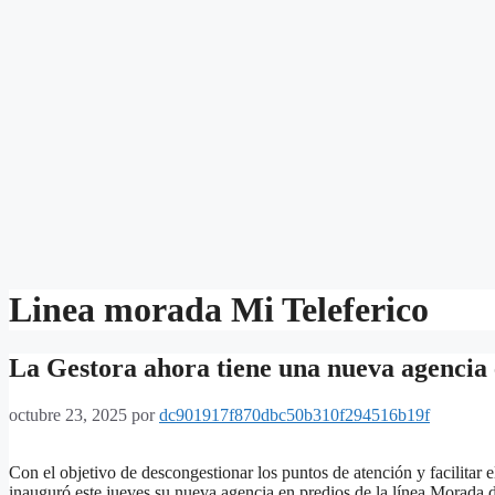
Linea morada Mi Teleferico
La Gestora ahora tiene una nueva agencia e
octubre 23, 2025
por
dc901917f870dbc50b310f294516b19f
Con el objetivo de descongestionar los puntos de atención y facilitar 
inauguró este jueves su nueva agencia en predios de la línea Morada 