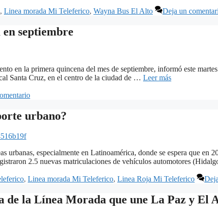
,
Linea morada Mi Teleferico
,
Wayna Bus El Alto
Deja un comentar
a en septiembre
nto en la primera quincena del mes de septiembre, informó este martes e
scal Santa Cruz, en el centro de la ciudad de …
Leer más
omentario
sporte urbano?
4516b19f
reas urbanas, especialmente en Latinoamérica, donde se espera que en 2
egistraron 2.5 nuevas matriculaciones de vehículos automotores (Hida
leferico
,
Linea morada Mi Teleferico
,
Linea Roja Mi Teleferico
Deja
uía de la Línea Morada que une La Paz y El A