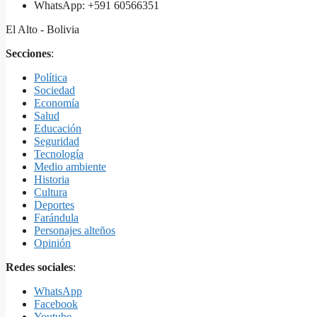
WhatsApp: +591 60566351
El Alto - Bolivia
Secciones
:
Política
Sociedad
Economía
Salud
Educación
Seguridad
Tecnología
Medio ambiente
Historia
Cultura
Deportes
Farándula
Personajes alteños
Opinión
Redes sociales
:
WhatsApp
Facebook
Youtube