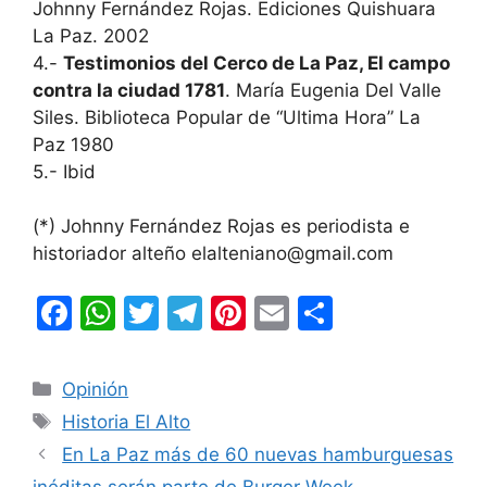
Johnny Fernández Rojas. Ediciones Quishuara
La Paz. 2002
4.-
Testimonios del Cerco de La Paz, El campo
contra la ciudad 1781
. María Eugenia Del Valle
Siles. Biblioteca Popular de “Ultima Hora” La
Paz 1980
5.- Ibid
(*) Johnny Fernández Rojas es periodista e
historiador alteño elalteniano@gmail.com
F
W
T
T
Pi
E
C
a
h
w
el
nt
m
o
c
at
itt
e
er
ai
m
Categorías
Opinión
e
s
er
gr
e
l
p
Etiquetas
Historia El Alto
b
A
a
st
ar
En La Paz más de 60 nuevas hamburguesas
o
p
m
tir
inéditas serán parte de Burger Week