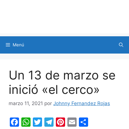
Menú
Un 13 de marzo se
inició «el cerco»
marzo 11, 2021
por
Johnny Fernandez Rojas
F
W
T
T
Pi
E
C