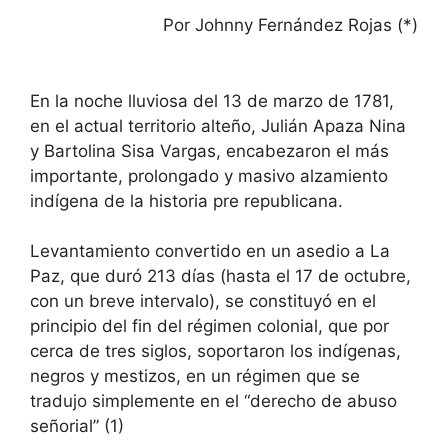
a
h
w
el
nt
m
o
Por Johnny Fernández Rojas (*)
c
at
itt
e
er
ai
m
e
s
er
gr
e
l
p
b
A
a
st
ar
En la noche lluviosa del 13 de marzo de 1781,
en el actual territorio alteño, Julián Apaza Nina
o
p
m
tir
y Bartolina Sisa Vargas, encabezaron el más
o
p
importante, prolongado y masivo alzamiento
k
indígena de la historia pre republicana.
Levantamiento convertido en un asedio a La
Paz, que duró 213 días (hasta el 17 de octubre,
con un breve intervalo), se constituyó en el
principio del fin del régimen colonial, que por
cerca de tres siglos, soportaron los indígenas,
negros y mestizos, en un régimen que se
tradujo simplemente en el “derecho de abuso
señorial” (1)