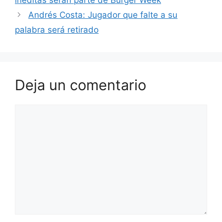
o
p
Andrés Costa: Jugador que falte a su
k
palabra será retirado
Deja un comentario
Comentario