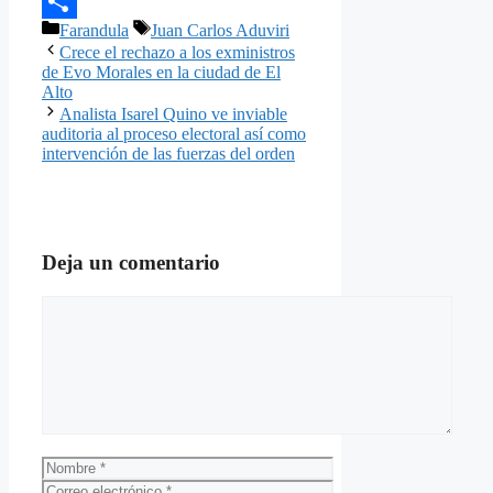
Email
Categorías
Etiquetas
Farandula
Juan Carlos Aduviri
Compartir
Crece el rechazo a los exministros
de Evo Morales en la ciudad de El
Alto
Analista Isarel Quino ve inviable
auditoria al proceso electoral así como
intervención de las fuerzas del orden
Deja un comentario
Comentario
Nombre
Correo