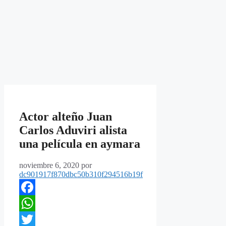
Actor alteño Juan
Carlos Aduviri alista
una película en aymara
noviembre 6, 2020
por
dc901917f870dbc50b310f294516b19f
Facebook
WhatsApp