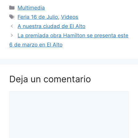
c
at
itt
e
er
ai
m
Categorías
Multimedia
e
s
er
gr
e
l
p
Etiquetas
Feria 16 de Julio
,
Videos
b
A
a
st
ar
A nuestra ciudad de El Alto
o
p
m
tir
La premiada obra Hamilton se presenta este
o
p
6 de marzo en El Alto
k
Deja un comentario
Comentario