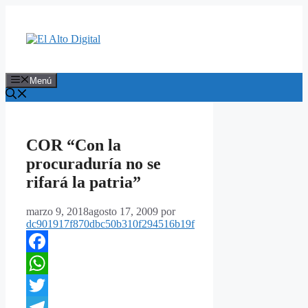
Saltar
al
contenido
Menú
COR “Con la
procuraduría no se
rifará la patria”
marzo 9, 2018
agosto 17, 2009
por
dc901917f870dbc50b310f294516b19f
Facebook
WhatsApp
Twitter