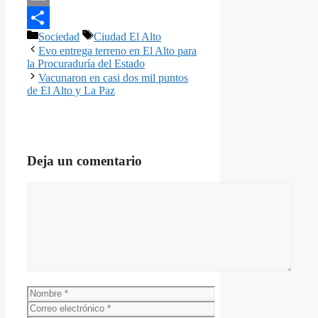
Email
Categorías
Etiquetas
Sociedad
Ciudad El Alto
Compartir
Evo entrega terreno en El Alto para
la Procuraduría del Estado
Vacunaron en casi dos mil puntos
de El Alto y La Paz
Deja un comentario
Comentario
Nombre
Correo