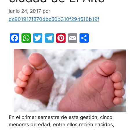
junio 24, 2017
por
dc901917f870dbc50b310f294516b19f
F
W
T
T
Pi
E
C
a
h
w
el
nt
m
o
c
at
itt
e
er
ai
m
e
s
er
gr
e
l
p
b
A
a
st
ar
o
p
m
tir
o
p
k
En el primer semestre de esta gestión, cinco
menores de edad, entre ellos recién nacidos,