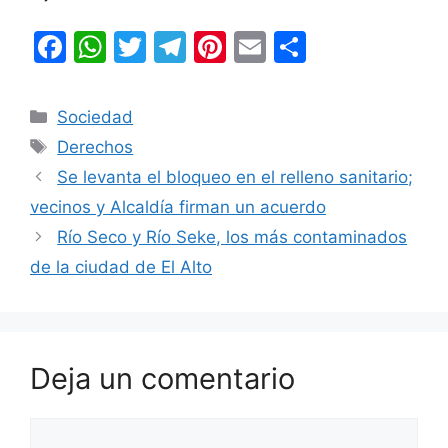
F
W
T
T
Pi
E
C
a
h
w
el
nt
m
o
c
at
itt
e
er
ai
m
Categorías
Sociedad
e
s
er
gr
e
l
p
Etiquetas
Derechos
b
A
a
st
ar
Se levanta el bloqueo en el relleno sanitario;
o
p
m
tir
vecinos y Alcaldía firman un acuerdo
o
p
Río Seco y Río Seke, los más contaminados
k
de la ciudad de El Alto
Deja un comentario
Comentario