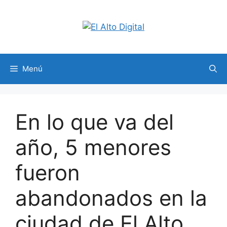
Saltar
al
contenido
Menú
En lo que va del
año, 5 menores
fueron
abandonados en la
ciudad de El Alto