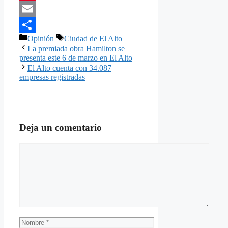
Pinterest
Email
Categorías
Etiquetas
Opinión
Ciudad de El Alto
Compartir
La premiada obra Hamilton se
presenta este 6 de marzo en El Alto
El Alto cuenta con 34.087
empresas registradas
Deja un comentario
Comentario
Nombre