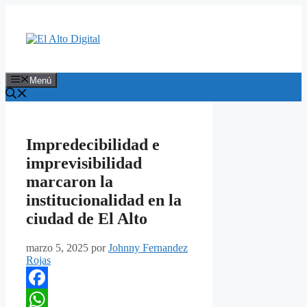
Saltar
al
contenido
Menú
Impredecibilidad e
imprevisibilidad
marcaron la
institucionalidad en la
ciudad de El Alto
marzo 5, 2025
por
Johnny Fernandez
Rojas
Facebook