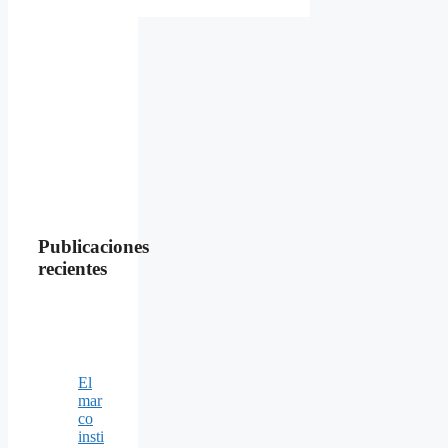
Publicaciones
recientes
El
mar
co
insti