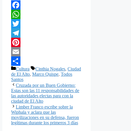
Facebook
WhatsApp
Twitter
Telegram
Pinterest
Email
Categorías
Etiquetas
Cultura
Cinthia Nogales
,
Ciudad
Compartir
de El Alto
,
Marco Quispe
,
Todos
Santos
Cruzada por un Buen Gobierno:
Estas son las 11 responsabilidades de
las autoridades electas para con la
ciudad de El Alto
Limber Franco escribe sobre la
Wiphala y aclara que las
movilizaciones en su defensa, fueron
legítimas durante los primeros 3 días