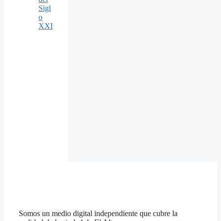
Sigl
o
XXI
Somos un medio digital independiente que cubre la