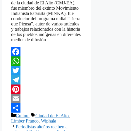
de la ciudad de El Alto (CMJ-EA),
fue miembro del extinto Movimiento
Indianista katarista (MINKA), fue
conductor del programa radial “Tierra
que Piensa”, autor de varios artículos
y trabajos relacionados con la historia
de los pueblos indígenas en diferentes
medios de difusión
Facebook
WhatsApp
Twitter
Telegram
Pinterest
Email
Categorías
Etiquetas
Cultura
Ciudad de El Alto
,
Compartir
Limber Franco
,
Wiphala
Periodistas alteños reciben a