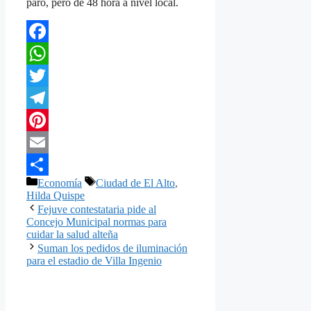
paro, pero de 48 hora a nivel local.
Facebook
WhatsApp
Twitter
Telegram
Pinterest
Email
Categorías
Etiquetas
Economía
Ciudad de El Alto
,
Compartir
Hilda Quispe
Fejuve contestataria pide al
Concejo Municipal normas para
cuidar la salud alteña
Suman los pedidos de iluminación
para el estadio de Villa Ingenio