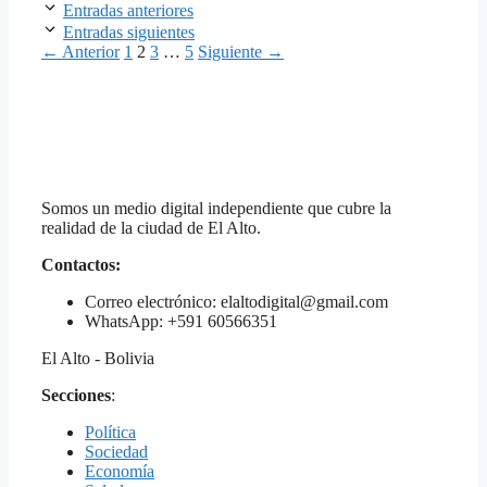
Entradas anteriores
Entradas siguientes
Página
Página
Página
Página
←
Anterior
1
2
3
…
5
Siguiente
→
Somos un medio digital independiente que cubre la
realidad de la ciudad de El Alto.
Contactos:
Correo electrónico: elaltodigital@gmail.com
WhatsApp: +591 60566351
El Alto - Bolivia
Secciones
:
Política
Sociedad
Economía