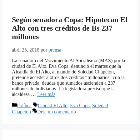
Según senadora Copa: Hipotecan El
Alto con tres créditos de Bs 237
millones
abril 25, 2018
por
prensa
La senadora del Movimiento Al Socialismo (MAS) por la
ciudad de El Alto, Eva Copa, denunció el martes que la
Alcaldía de El Alto, al mando de Soledad Chapetón,
pretende acceder a otros dos créditos “millonarios” con la
banca privada, deudas que sumados ascienden a 237
millones de bolivianos. La legisladora precisó que la
alcaldesa …
Leer más
Categorías
Etiquetas
Política
Ciudad El Alto
,
Eva Copa
,
Soledad
Chapeton
Deja un comentario