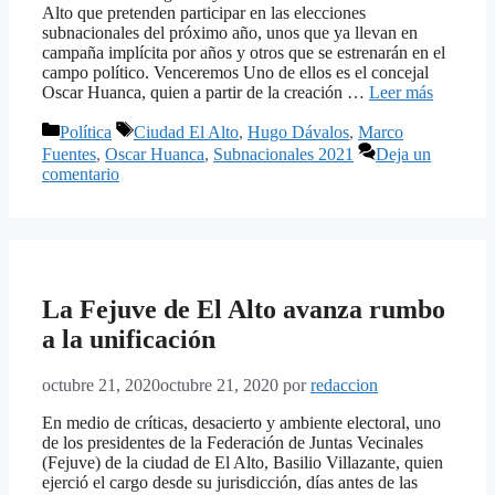
Alto que pretenden participar en las elecciones
subnacionales del próximo año, unos que ya llevan en
campaña implícita por años y otros que se estrenarán en el
campo político. Venceremos Uno de ellos es el concejal
Oscar Huanca, quien a partir de la creación …
Leer más
Categorías
Etiquetas
Política
Ciudad El Alto
,
Hugo Dávalos
,
Marco
Fuentes
,
Oscar Huanca
,
Subnacionales 2021
Deja un
comentario
La Fejuve de El Alto avanza rumbo
a la unificación
octubre 21, 2020
octubre 21, 2020
por
redaccion
En medio de críticas, desacierto y ambiente electoral, uno
de los presidentes de la Federación de Juntas Vecinales
(Fejuve) de la ciudad de El Alto, Basilio Villazante, quien
ejerció el cargo desde su jurisdicción, días antes de las