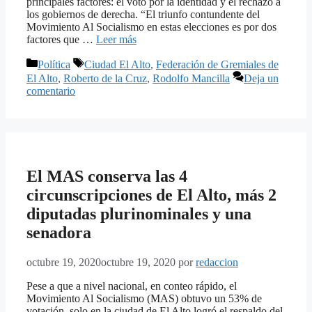
principales factores: el voto por la identidad y el rechazo a
los gobiernos de derecha. “El triunfo contundente del
Movimiento Al Socialismo en estas elecciones es por dos
factores que …
Leer más
Categorías
Etiquetas
Política
Ciudad El Alto
,
Federación de Gremiales de
El Alto
,
Roberto de la Cruz
,
Rodolfo Mancilla
Deja un
comentario
El MAS conserva las 4
circunscripciones de El Alto, más 2
diputadas plurinominales y una
senadora
octubre 19, 2020
octubre 19, 2020
por
redaccion
Pese a que a nivel nacional, en conteo rápido, el
Movimiento Al Socialismo (MAS) obtuvo un 53% de
votación, solo en la ciudad de El Alto logró el respaldo del