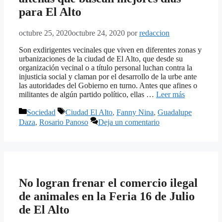
para El Alto
octubre 25, 2020
octubre 24, 2020
por
redaccion
Son exdirigentes vecinales que viven en diferentes zonas y
urbanizaciones de la ciudad de El Alto, que desde su
organización vecinal o a título personal luchan contra la
injusticia social y claman por el desarrollo de la urbe ante
las autoridades del Gobierno en turno. Antes que afines o
militantes de algún partido político, ellas …
Leer más
Categorías
Etiquetas
Sociedad
Ciudad El Alto
,
Fanny Nina
,
Guadalupe
Daza
,
Rosario Panoso
Deja un comentario
No logran frenar el comercio ilegal
de animales en la Feria 16 de Julio
de El Alto