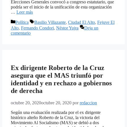
Elecciones Generales convocó a congreso estatutario, que
podría ser el inicio de la unificación de esta organización
…
Leer más
Categorías
Etiquetas
Política
Basilio Villazante
,
Ciudad El Alto
,
Fejuve El
Alto
,
Fernando Condori
,
Néstor Yujra
Deja un
comentario
Ex dirigente Roberto de la Cruz
asegura que el MAS triunfó por
identidad y en rechazo a gobiernos
de derecha
octubre 20, 2020
octubre 20, 2020
por
redaccion
Según una evaluación realizada por el ex dirigente
histórico alteño Roberto de la Cruz, la victoria del
Movimiento Al Socialismo (MAS) se debió a dos