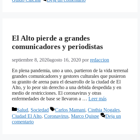
El Alto pierde a grandes
comunicadores y periodistas
septiembre 8, 2020
agosto 16, 2020
por
redaccion
En plena pandemia, uno a uno, partieron de la vida terrenal
grandes comunicadores y gestores culturales que pusieron
su granito de arena para el desarrollo de la ciudad de El
Alto, y lo peor sin derecho a una debida despedida y en
medio de restricciones. El coronavirus y otras
enfermedades de base se llevaron a …
Leer más
Categorías
Etiquetas
Salud
,
Sociedad
Carlos Mamani
,
Cinthia Nogales
,
Ciudad El Alto
,
Coronavirus
,
Marco Quispe
Deja un
comentario