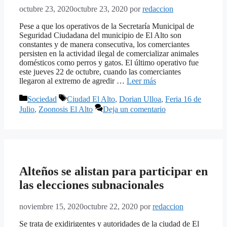
octubre 23, 2020
octubre 23, 2020
por
redaccion
Pese a que los operativos de la Secretaría Municipal de
Seguridad Ciudadana del municipio de El Alto son
constantes y de manera consecutiva, los comerciantes
persisten en la actividad ilegal de comercializar animales
domésticos como perros y gatos. El último operativo fue
este jueves 22 de octubre, cuando las comerciantes
llegaron al extremo de agredir …
Leer más
Categorías
Etiquetas
Sociedad
Ciudad El Alto
,
Dorian Ulloa
,
Feria 16 de
Julio
,
Zoonosis El Alto
Deja un comentario
Alteños se alistan para participar en
las elecciones subnacionales
noviembre 15, 2020
octubre 22, 2020
por
redaccion
Se trata de exidirigentes y autoridades de la ciudad de El