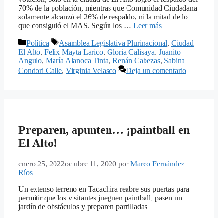
70% de la población, mientras que Comunidad Ciudadana
solamente alcanzó el 26% de respaldo, ni la mitad de lo
que consiguió el MAS. Según los …
Leer más
Categorías
Etiquetas
Política
Asamblea Legislativa Plurinacional
,
Ciudad
El Alto
,
Felix Mayta Larico
,
Gloria Calisaya
,
Juanito
Angulo
,
María Alanoca Tinta
,
Renán Cabezas
,
Sabina
Condori Calle
,
Virginia Velasco
Deja un comentario
Preparen, apunten… ¡paintball en
El Alto!
enero 25, 2022
octubre 11, 2020
por
Marco Fernández
Ríos
Un extenso terreno en Tacachira reabre sus puertas para
permitir que los visitantes jueguen paintball, pasen un
jardín de obstáculos y preparen parrilladas