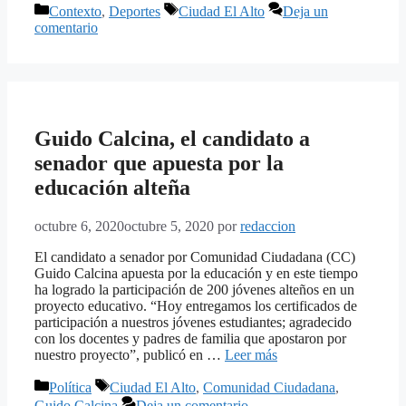
Categorías
Etiquetas
Contexto
,
Deportes
Ciudad El Alto
Deja un
comentario
Guido Calcina, el candidato a
senador que apuesta por la
educación alteña
octubre 6, 2020
octubre 5, 2020
por
redaccion
El candidato a senador por Comunidad Ciudadana (CC)
Guido Calcina apuesta por la educación y en este tiempo
ha logrado la participación de 200 jóvenes alteños en un
proyecto educativo. “Hoy entregamos los certificados de
participación a nuestros jóvenes estudiantes; agradecido
con los docentes y padres de familia que apostaron por
nuestro proyecto”, publicó en …
Leer más
Categorías
Etiquetas
Política
Ciudad El Alto
,
Comunidad Ciudadana
,
Guido Calcina
Deja un comentario